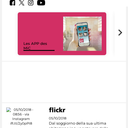
Les APP des
Les
MiC
rés
05/10/2018
Dal soggiorno della sua ultima