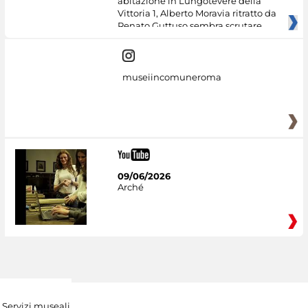
abitazione in Lungotevere della
Vittoria 1, Alberto Moravia ritratto da
Renato Guttuso sembra scrutare
museiincomuneroma
09/06/2026
Arché
Servizi museali