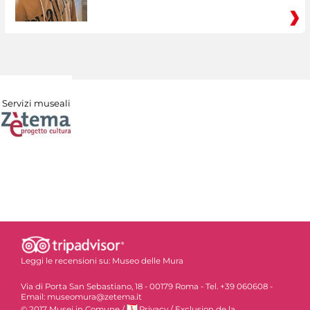
Servizi museali
Leggi le recensioni su:
Museo delle Mura
Via di Porta San Sebastiano, 18 - 00179 Roma - Tel. +39 060608 -
Email: museomura@zetema.it
© 2017 Musei in Comune
/
Privacy
/
Exclusion de la