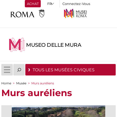
ACHAT
Connectez-Vous
MUSEO DELLE MURA
TOUS LES MUSÉES CIVIQUES
Home
>
Musée
>
Murs auréliens
You are here
Murs auréliens