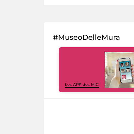
#MuseoDelleMura
Les APP des MiC