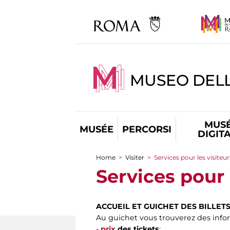
MUSEO DEL
MUS
MUSÉE
PERCORSI
DIGIT
Home
>
Visiter
>
Services pour les visiteur
You are here
Services pour 
ACCUEIL ET GUICHET DES BILLET
Au guichet vous trouverez des infor
-
prix
des tickets
;