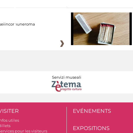
eiincomuneroma
Servizi museali
VISITER
EVÉNEMENTS
nfos utiles
illets
EXPOSITIONS
ervices pour les visiteurs