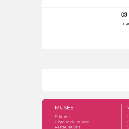
mus
MUSÉE
Editorial
I
Histoire du musée
B
Restaurations
S