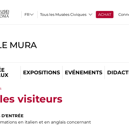
Tous les Musées Civiques
ACHAT
Conn
LE MURA
ÉE
EXPOSITIONS
EVÉNEMENTS
DIDACT
AUX
s
les visiteurs
S D'ENTRÉE
mations en italien et en anglais concernant