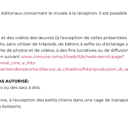
éditoriaux concernant le musée à la réception. Il est possible 
 et des vidéos des œuvres (à l'exception de celles présentées
, sans utiliser de trépieds, de bâtons à selfie ou d'éclairage
le de photos et de vidéos, à des fins lucratives ou de diffusio
ien suivant
www.comune.roma.it/web/it/scheda-servizi.page?
rese_cine_e_foto
vraintendenzaroma.it/servizi_al_cittadino/fotoriproduzioni_di
AS AUTORISÉ:
s ou des sacs à dos;
e, à l'exception des petits chiens dans une cage de transpor
 boissons;