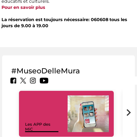
éducatifs et culturels.
Pour en savoir plus
La réservation est toujours nécessaire: 060608 tous les
jours de 9.00 à 19.00
#MuseoDelleMura
Les APP des
Les
MiC
rés