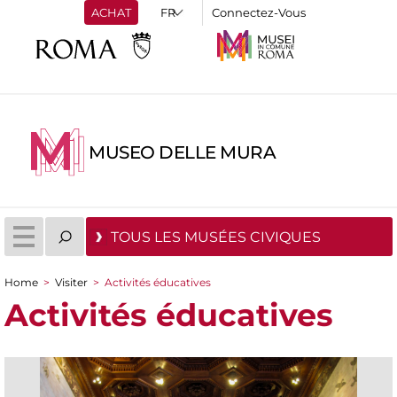
ACHAT
Connectez-Vous
MUSEO DELLE MURA
TOUS LES MUSÉES CIVIQUES
Home
>
Visiter
>
Activités éducatives
You are here
Activités éducatives