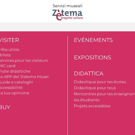
Servizi museali
VISITER
EVÉNEMENTS
nfos utiles
illets
EXPOSITIONS
ervices pour les visiteurs
MIC card
isite didattiche
DIDATTICA
Le APP del Sistema Musei
Didactique pour les écoles
Guide e cataloghi
ccessibilité
Didactique pour tous
La tua opinione
Rencontres pour les enseignant
les étudiants
Projets accessibles
BUY