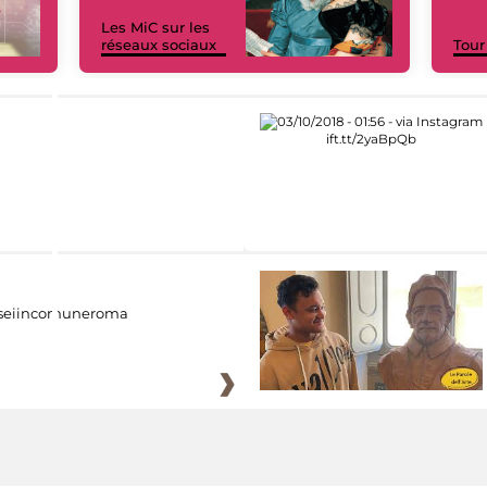
Les MiC sur les
réseaux sociaux
Tour
eiincomuneroma