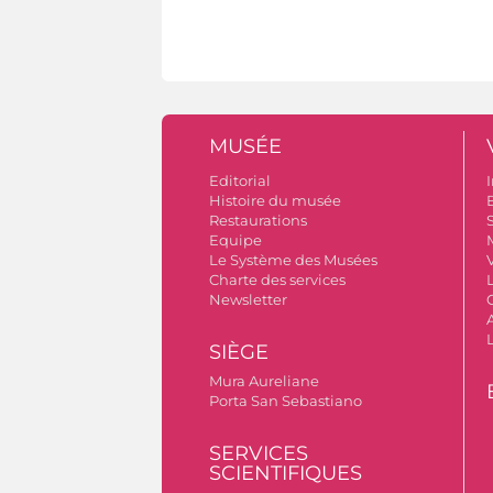
MUSÉE
Editorial
I
Histoire du musée
B
Restaurations
S
Equipe
Le Système des Musées
V
Charte des services
Newsletter
A
SIÈGE
Mura Aureliane
Porta San Sebastiano
SERVICES
SCIENTIFIQUES