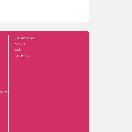
Calendrier
News
Avis
Sponsor
s et