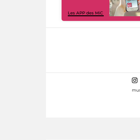
Les APP des MiC
mus