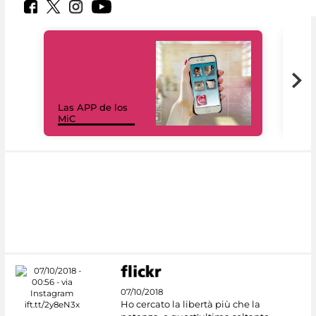
Las APP de los
I Mi
MiC
net
07/10/2018
Ho cercato la libertà più che la