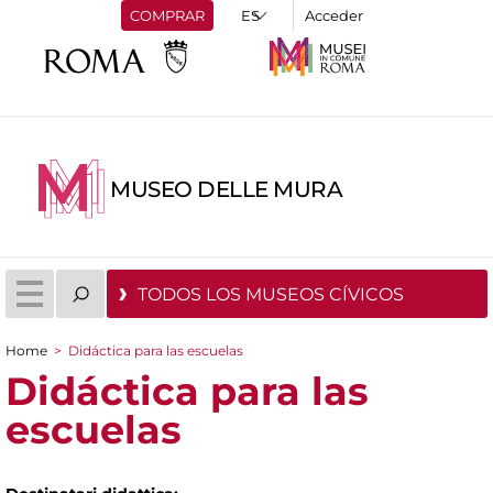
COMPRAR
Acceder
MUSEO DELLE MURA
TODOS LOS MUSEOS CÍVICOS
Home
>
Didáctica para las escuelas
You are here
Didáctica para las
escuelas