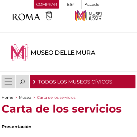
COMPRAR
Acceder
MUSEO DELLE MURA
TODOS LOS MUSEOS CÍVICOS
Home
>
Museo
>
Carta de los servicios
You are here
Carta de los servicios
Presentación