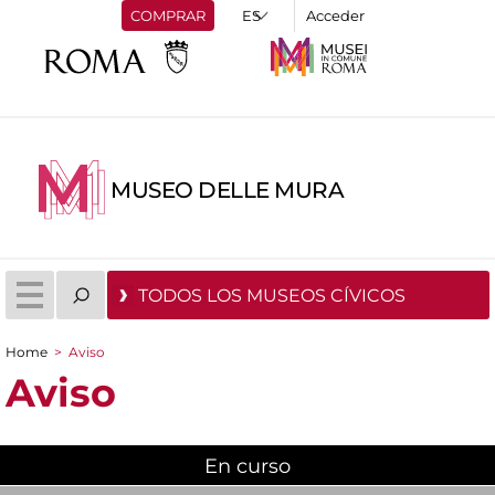
COMPRAR
Acceder
MUSEO DELLE MURA
TODOS LOS MUSEOS CÍVICOS
Home
>
Aviso
You are here
Aviso
En curso
(active tab)