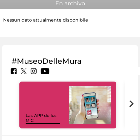
En archivo
Nessun dato attualmente disponibile
#MuseoDelleMura
Las APP de los
I Mi
MiC
net