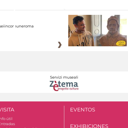
eiincomuneroma
Servizi museali
VISITA
EVENTOS
nfo útil
Entradas
EXHIBICIONES