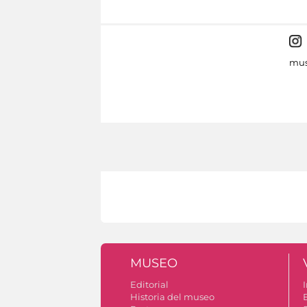
mus
MUSEO
Editorial
I
Historia del museo