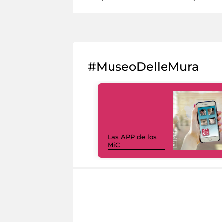
#MuseoDelleMura
Las APP de los
MiC