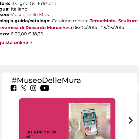
tore:
Il Cigno GG Edizioni
ngua:
Italiano
seo:
Museo delle Mura
ologia guida/catalogo:
Catalogo mostra
TerraeMota. Sculture
ceramica di Riccardo Monachesi
06/04/2014 - 25/05/2014
zzo:
€ 20,00
€ 18,20
uista online >
#MuseoDelleMura
Las APP de los
I Mi
MiC
net