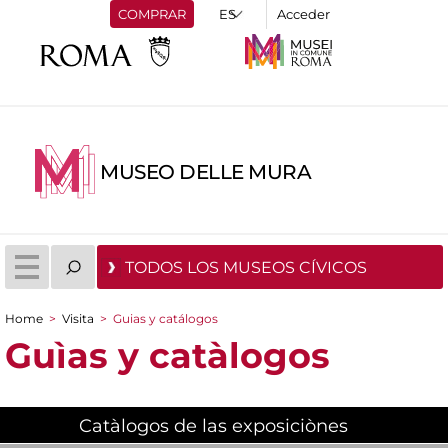
COMPRAR
Acceder
MUSEO DELLE MURA
TODOS LOS MUSEOS CÍVICOS
Home
>
Visita
>
Guias y catálogos
You are here
Guìas y catàlogos
Catàlogos de las exposiciònes
(active tab