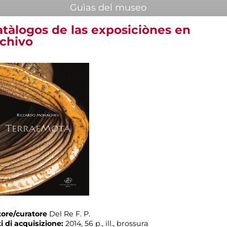
Guìas del museo
atàlogos de las exposiciònes en
rchivo
ore/curatore
Del Re F. P.
i di acquisizione:
2014, 56 p., ill., brossura