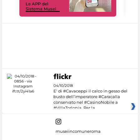
Le APP del
Mus
Sistema Musei
net
04/10/2018
E' di #Cavaceppi il calco in gesso del
busto dell’imperatore #Caracalla
conservato nel #CasinoNobile a
#VillaTorlonia. Per la
museiincomuneroma