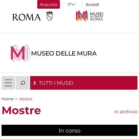
Acquista
Accedi
MUSEO DELLE MURA
TUTTI I MUSEI
Home
>
Mostre
Tu sei qui
Mostre
In archivio
In corso
(scheda attiva)