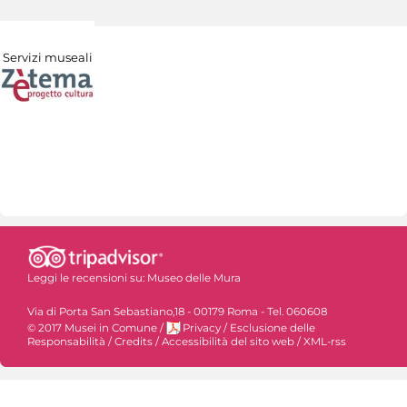
Servizi museali
Leggi le recensioni su:
Museo delle Mura
Via di Porta San Sebastiano,18 - 00179 Roma - Tel. 060608
© 2017 Musei in Comune
/
Privacy
/
Esclusione delle
Responsabilità
/
Credits
/
Accessibilità del sito web
/
XML-rss