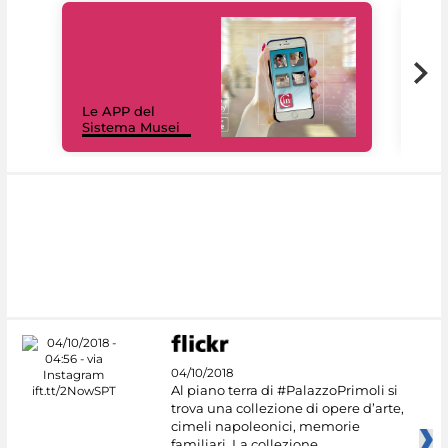
Il 
Le APP del
Mus
Sistema Musei
net
04/10/2018
Al piano terra di #PalazzoPrimoli si
trova una collezione di opere d’arte,
cimeli napoleonici, memorie
familiari. La collezione