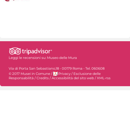
Leggi le recensioni su:
Museo delle Mura
Via di Porta San Sebastiano,18 - 00179 Roma - Tel. 060608
© 2017 Musei in Comune
/
Privacy
/
Esclusione delle
Responsabilità
/
Credits
/
Accessibilità del sito web
/
XML-rss