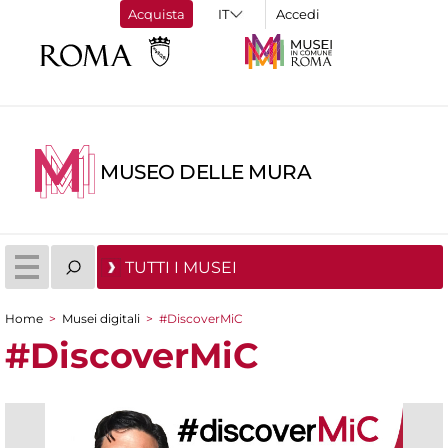
Acquista
Accedi
MUSEO DELLE MURA
TUTTI I MUSEI
Home
>
Musei digitali
>
#DiscoverMiC
Tu sei qui
#DiscoverMiC