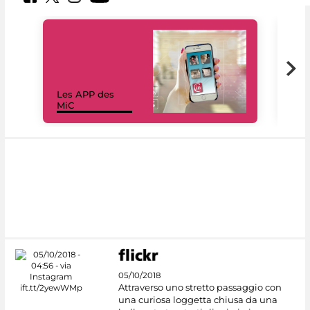
Les APP des
Les
MiC
rés
05/10/2018
Attraverso uno stretto passaggio con
una curiosa loggetta chiusa da una