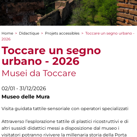
Home
>
Didactique
>
Projets accessibles
>
Toccare un segno urbano -
You are here
2026
Toccare un segno
urbano - 2026
Musei da Toccare
02/01 - 31/12/2026
Museo delle Mura
Visita guidata tattile-sensoriale con operatori specializzati
Attraverso l’esplorazione tattile di plastici ricostruttivi e di
altri sussidi didattici messi a disposizione dal museo i
visitatori potranno rivivere la millenaria storia della Porta