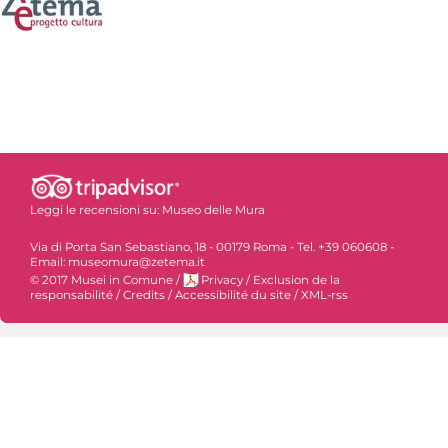
Leggi le recensioni su:
Museo delle Mura
Via di Porta San Sebastiano, 18 - 00179 Roma - Tel. +39 060608 -
Email: museomura@zetema.it
© 2017 Musei in Comune
/
Privacy
/
Exclusion de la
responsabilité
/
Credits
/
Accessibilité du site
/
XML-rss