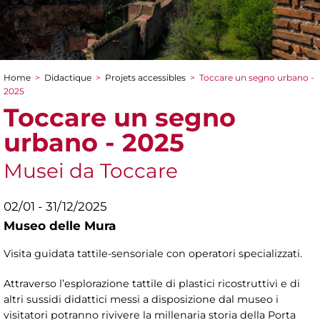
Home
>
Didactique
>
Projets accessibles
>
Toccare un segno urbano -
You are here
2025
Toccare un segno
urbano - 2025
Musei da Toccare
02/01 - 31/12/2025
Museo delle Mura
Visita guidata tattile-sensoriale con operatori specializzati.
Attraverso l’esplorazione tattile di plastici ricostruttivi e di
altri sussidi didattici messi a disposizione dal museo i
visitatori potranno rivivere la millenaria storia della Porta