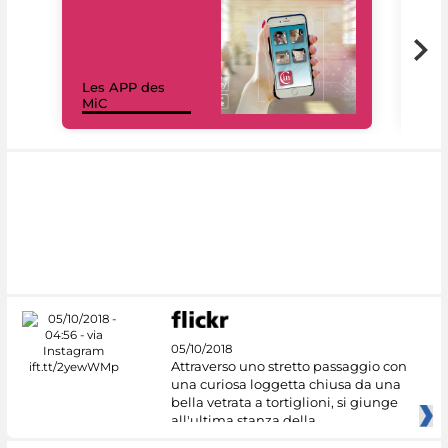
Les APP des
Les
MiC
rés
05/10/2018
Attraverso uno stretto passaggio con
una curiosa loggetta chiusa da una
bella vetrata a tortiglioni, si giunge
all'ultima stanza della