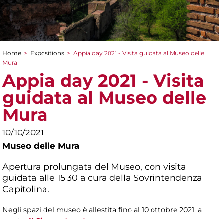
Home
>
Expositions
>
Appia day 2021 - Visita guidata al Museo delle
You are here
Mura
Appia day 2021 - Visita
guidata al Museo delle
Mura
10/10/2021
Museo delle Mura
Apertura prolungata del Museo, con visita
guidata alle 15.30 a cura della Sovrintendenza
Capitolina.
Negli spazi del museo è allestita fino al 10 ottobre 2021 la