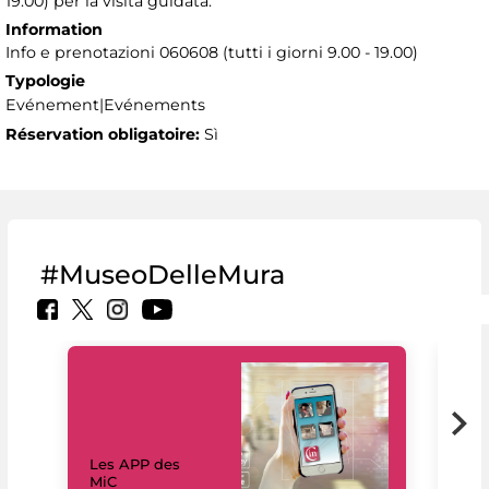
19.00) per la visita guidata.
Information
Info e prenotazioni 060608 (tutti i giorni 9.00 - 19.00)
Typologie
Evénement|Evénements
Réservation obligatoire:
Sì
#MuseoDelleMura
Les APP des
Les
MiC
rés