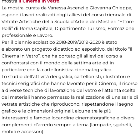
mostra
Il Cinema in vetro
.
La mostra, curata da Vanessa Ascenzi e Giovanna Chieppa,
espone i lavori realizzati dagli allievi del corso triennale di
Vetrate Artistiche della Scuola d’Arte e dei Mestieri “Ettore
Rolli” di Roma Capitale, Dipartimento Turismo, Formazione
professionale e Lavoro.
Per il biennio scolastico 2018-2019/2019-2020 è stato
elaborato un progetto didattico ed espositivo, dal titolo “Il
Cinema in Vetro”, che ha portato gli allievi del corso a
confrontarsi con il mondo della settima arte ed in
particolare con la cartellonistica cinematografica.
Lo studio dell’attività dei grafici, cartellonisti, illustratori e
tecnici serigrafici che hanno lavorato per il Cinema, il ricorso
a diverse tecniche di lavorazione del vetro e l’attenta scelta
dei materiali hanno permesso la realizzazione di una serie di
vetrate artistiche che riproducono, rispettandone il segno
grafico e le dimensioni originali, alcune tra le più
interessanti e famose locandine cinematografiche e diversi
complementi d’arredo sempre a tema (lampade, sgabelli,
mobili e accessori).