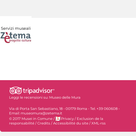
Servizi museali
Leggi le recensioni su:
Museo delle Mura
Via di Porta San Sebastiano, 18 - 00179 Roma - Tel. +39 060608 -
Email: museomura@zetema.it
© 2017 Musei in Comune
/
Privacy
/
Exclusion de la
responsabilité
/
Credits
/
Accessibilité du site
/
XML-rss