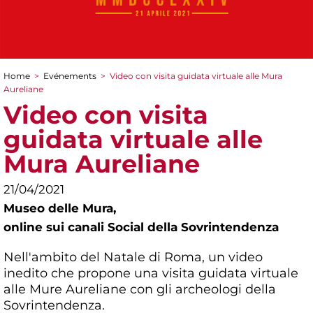
Home
>
Evénements
>
Video con visita guidata virtuale alle Mura
You are here
Aureliane
Video con visita
guidata virtuale alle
Mura Aureliane
21/04/2021
Museo delle Mura,
online sui canali Social della Sovrintendenza
Nell'ambito del Natale di Roma, un video
inedito che propone una visita guidata virtuale
alle Mure Aureliane con gli archeologi della
Sovrintendenza.