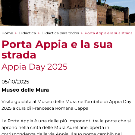
Home
>
Didáctica
>
Didáctica para todos
>
Porta Appia e la sua strada
You are here
Porta Appia e la sua
strada
Appia Day 2025
05/10/2025
Museo delle Mura
Visita guidata al Museo delle Mura nell'ambito di Appia Day
2025 a cura di Francesca Romana Cappa
La Porta Appia è una delle più imponenti tra le porte che si
aprono nella cinta delle Mura Aureliane, aperta in
corrispondenza della via Appia. Il suo nome cambiò nel