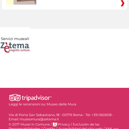
Servizi museali
Leggi le recensioni su:
Museo delle Mura
Via di Porta San Sebastiano, 18 - 00179 Roma - Tel. +39 060608 -
Email: museomura@zetema.it
© 2017 Musei in Comune
/
Privacy
/
Exclusiòn de las
Responsabilidades
/
Credits
/
Accesibilidad del sitio web
/
XML-rss