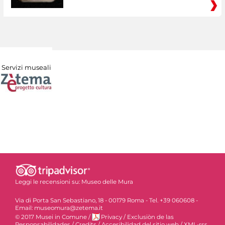
Servizi museali
Leggi le recensioni su:
Museo delle Mura
Via di Porta San Sebastiano, 18 - 00179 Roma - Tel. +39 060608 -
Email: museomura@zetema.it
© 2017 Musei in Comune
/
Privacy
/
Exclusiòn de las
Responsabilidades
/
Credits
/
Accesibilidad del sitio web
/
XML-rss