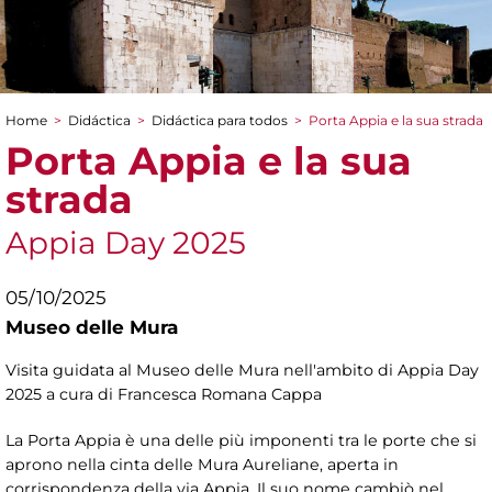
Home
>
Didáctica
>
Didáctica para todos
>
Porta Appia e la sua strada
You are here
Porta Appia e la sua
strada
Appia Day 2025
05/10/2025
Museo delle Mura
Visita guidata al Museo delle Mura nell'ambito di Appia Day
2025 a cura di Francesca Romana Cappa
La Porta Appia è una delle più imponenti tra le porte che si
aprono nella cinta delle Mura Aureliane, aperta in
corrispondenza della via Appia. Il suo nome cambiò nel