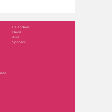
Calendrier
News
Avis
Sponsor
s et