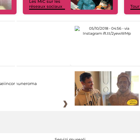
Les MiC sur les
réseaux sociaux
Tour
eiincomuneroma
Servizi museali