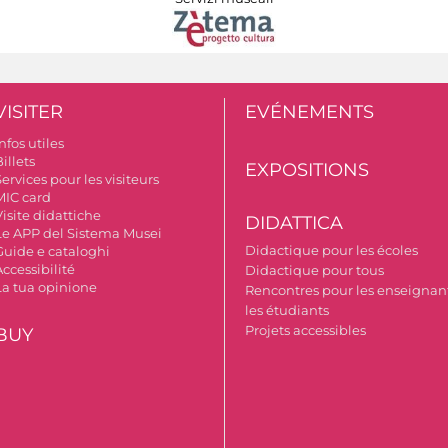
VISITER
EVÉNEMENTS
nfos utiles
illets
EXPOSITIONS
ervices pour les visiteurs
MIC card
isite didattiche
DIDATTICA
Le APP del Sistema Musei
Didactique pour les écoles
Guide e cataloghi
ccessibilité
Didactique pour tous
La tua opinione
Rencontres pour les enseignant
les étudiants
Projets accessibles
BUY