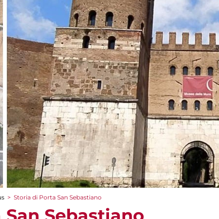
us
>
Storia di Porta San Sebastiano
a San Sebastiano