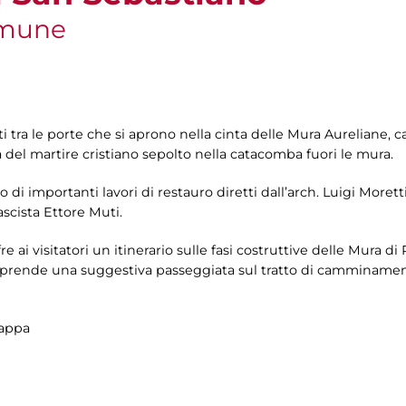
omune
i tra le porte che si aprono nella cinta delle Mura Aureliane
del martire cristiano sepolto nella catacomba fuori le mura.
to di importanti lavori di restauro diretti dall’arch. Luigi Morett
ascista Ettore Muti.
re ai visitatori un itinerario sulle fasi costruttive delle Mura di
 comprende una suggestiva passeggiata sul tratto di camminament
Cappa