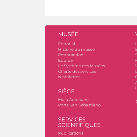
MUSÉE
Editorial
I
Histoire du musée
B
Restaurations
S
Equipe
Le Système des Musées
V
Charte des services
Newsletter
A
SIÈGE
Mura Aureliane
Porta San Sebastiano
SERVICES
SCIENTIFIQUES
Publications