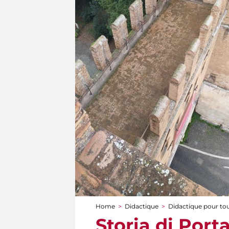
Home
>
Didactique
>
Didactique pour to
You are here
Storia di Port