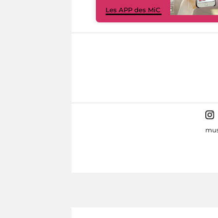
Les APP des MiC
mus