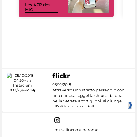
Les APP des
Les
MiC
rés
05/10/2018
Attraverso uno stretto passaggio con
una curiosa loggetta chiusa da una
bella vetrata a tortiglioni, si giunge
all'ultima stanza della
museiincomuneroma