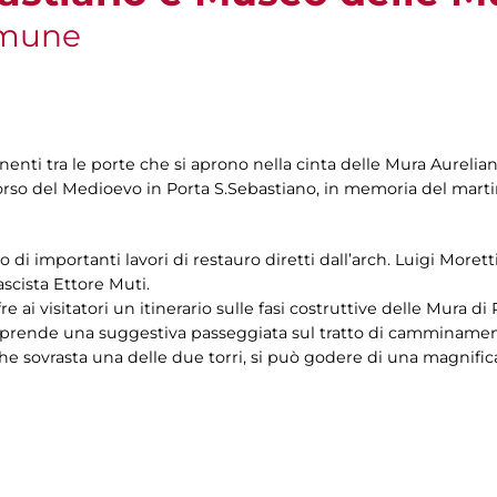
omune
enti tra le porte che si aprono nella cinta delle Mura Aurelia
orso del Medioevo in Porta S.Sebastiano, in memoria del marti
to di importanti lavori di restauro diretti dall’arch. Luigi Morett
ascista Ettore Muti.
re ai visitatori un itinerario sulle fasi costruttive delle Mura di
 comprende una suggestiva passeggiata sul tratto di camminament
he sovrasta una delle due torri, si può godere di una magnifica