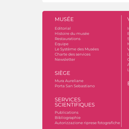
MUSÉE
Editorial
I
Histoire du musée
B
Restaurations
S
Equipe
Le Système des Musées
V
Charte des services
Newsletter
A
SIÈGE
Mura Aureliane
Porta San Sebastiano
SERVICES
SCIENTIFIQUES
Publications
Bibliographie
Autorizzazione riprese fotografiche