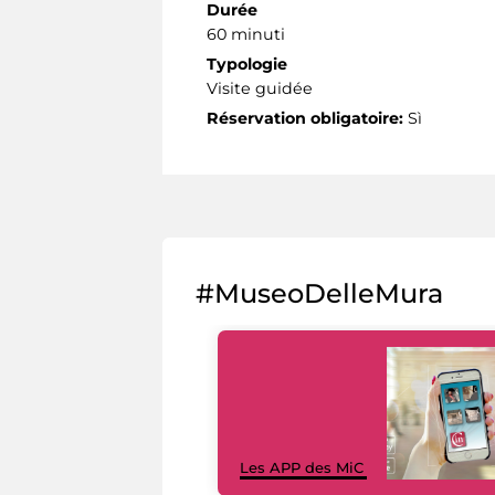
Durée
60 minuti
Typologie
Visite guidée
Réservation obligatoire:
Sì
#MuseoDelleMura
Les APP des MiC