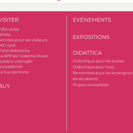
VISITER
EVÉNEMENTS
nfos utiles
illets
EXPOSITIONS
ervices pour les visiteurs
MIC card
isite didattiche
DIDATTICA
Le APP del Sistema Musei
Didactique pour les écoles
Guide e cataloghi
ccessibilité
Didactique pour tous
La tua opinione
Rencontres pour les enseignant
les étudiants
Projets accessibles
BUY