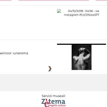
eiincomuneroma
Servizi museali