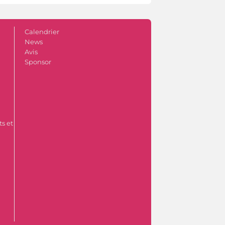
Calendrier
News
Avis
Sponsor
s et