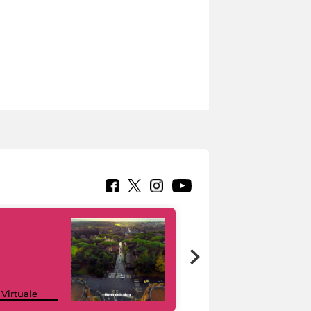
Google Arts &
 Virtuale
Culture