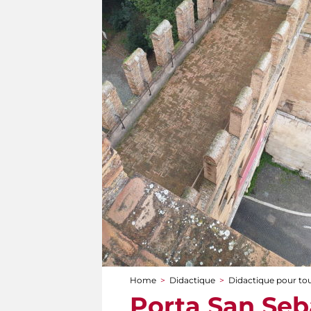
Home
>
Didactique
>
Didactique pour to
You are here
Porta San Seb