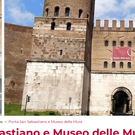
us
>
Porta San Sebastiano e Museo delle Mura
astiano e Museo delle M