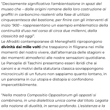
“
Decisamente significativa l'ambientazione in spazi del
museo che – dalle origini romane della loro costruzione ai
graffiti in carboncino risalenti alla fase di utilizzo
cinquecentesca del bastione, per finire con gli interventi di
inizio ‘900 – rappresentano un esempio emblematico della
continuità d'uso nel corso di circa due millenni, dalla
classicità ad oggi
”.
Le Afroditi contemporanee di Meneghetti ripropongono
divinità dai mille volti
che traspaiono in filigrana nei mille
momenti del nostro vivere, dall’alternanza delle stagioni e
dei momenti atmosferici alle nostre sensazioni quotidiane.
Le Panoplie di Taschini presentano esseri ibridi che ai
canoni e ai motivi della statutaria classica sovrappongono
microcircuiti di un futuro non sappiamo quanto lontano, in
un panorama in cui utopia e distopia si confondono
impercettibilmente.
“
Nella mostra Compositio Oppositorum gli opposti si
combinano, in una dialettica unica come dal titolo. Legata
alla nozione di dualità, in senso profondo. L'esistenza e la