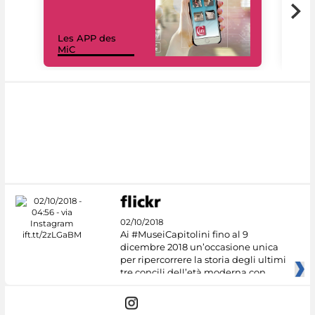
Les APP des
Les
MiC
rés
02/10/2018
Ai #MuseiCapitolini fino al 9
dicembre 2018 un’occasione unica
per ripercorrere la storia degli ultimi
tre concili dell’età moderna con