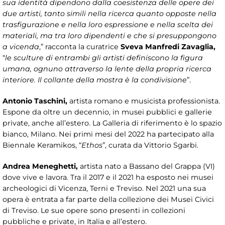
sua identità dipendono dalla coesistenza delle opere dei
due artisti, tanto simili nella ricerca quanto opposte nella
trasfigurazione e nella loro espressione e nella scelta dei
materiali, ma tra loro dipendenti e che si presuppongono
a vicenda
,” racconta la curatrice
Sveva Manfredi Zavaglia,
“
le sculture di entrambi gli artisti definiscono la figura
umana, ognuno attraverso la lente della propria ricerca
interiore. Il collante della mostra è la condivisione
”.
Antonio Taschini,
artista romano e musicista professionista.
Espone da oltre un decennio, in musei pubblici e gallerie
private, anche all’estero. La Galleria di riferimento è lo spazio
bianco, Milano. Nei primi mesi del 2022 ha partecipato alla
Biennale Keramikos, “
Ethos
”, curata da Vittorio Sgarbi.
Andrea Meneghetti,
artista nato a Bassano del Grappa (VI)
dove vive e lavora. Tra il 2017 e il 2021 ha esposto nei musei
archeologici di Vicenza, Terni e Treviso. Nel 2021 una sua
opera è entrata a far parte della collezione dei Musei Civici
di Treviso. Le sue opere sono presenti in collezioni
pubbliche e private, in Italia e all’estero.