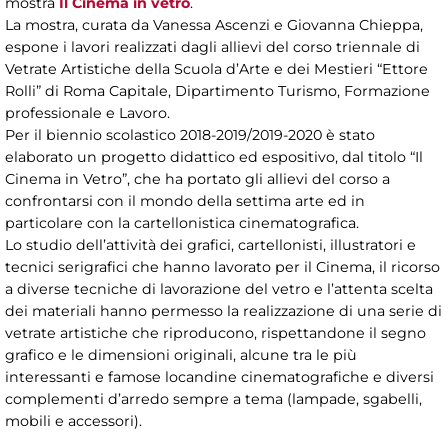
mostra
Il Cinema in vetro
.
La mostra, curata da Vanessa Ascenzi e Giovanna Chieppa,
espone i lavori realizzati dagli allievi del corso triennale di
Vetrate Artistiche della Scuola d’Arte e dei Mestieri “Ettore
Rolli” di Roma Capitale, Dipartimento Turismo, Formazione
professionale e Lavoro.
Per il biennio scolastico 2018-2019/2019-2020 è stato
elaborato un progetto didattico ed espositivo, dal titolo “Il
Cinema in Vetro”, che ha portato gli allievi del corso a
confrontarsi con il mondo della settima arte ed in
particolare con la cartellonistica cinematografica.
Lo studio dell’attività dei grafici, cartellonisti, illustratori e
tecnici serigrafici che hanno lavorato per il Cinema, il ricorso
a diverse tecniche di lavorazione del vetro e l’attenta scelta
dei materiali hanno permesso la realizzazione di una serie di
vetrate artistiche che riproducono, rispettandone il segno
grafico e le dimensioni originali, alcune tra le più
interessanti e famose locandine cinematografiche e diversi
complementi d’arredo sempre a tema (lampade, sgabelli,
mobili e accessori).