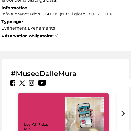
19.00) per la visita guidata.
Information
Info e prenotazioni 060608 (tutti i giorni 9.00 - 19.00)
Typologie
Evénement|Evénements
Réservation obligatoire:
Sì
#MuseoDelleMura
Les APP des
Les
MiC
rés