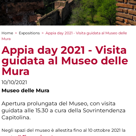
Home
>
Expositions
>
Appia day 2021 - Visita guidata al Museo delle
You are here
Mura
Appia day 2021 - Visita
guidata al Museo delle
Mura
10/10/2021
Museo delle Mura
Apertura prolungata del Museo, con visita
guidata alle 15.30 a cura della Sovrintendenza
Capitolina.
Negli spazi del museo è allestita fino al 10 ottobre 2021 la