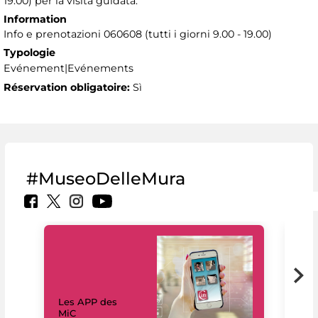
19.00) per la visita guidata.
Information
Info e prenotazioni 060608 (tutti i giorni 9.00 - 19.00)
Typologie
Evénement|Evénements
Réservation obligatoire:
Sì
#MuseoDelleMura
Les APP des
Les
MiC
rés