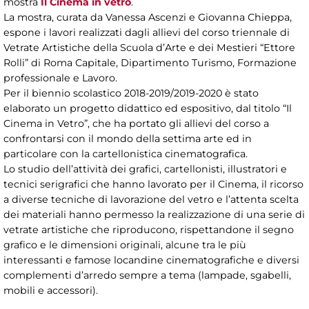
mostra
Il Cinema in vetro
.
La mostra, curata da Vanessa Ascenzi e Giovanna Chieppa,
espone i lavori realizzati dagli allievi del corso triennale di
Vetrate Artistiche della Scuola d’Arte e dei Mestieri “Ettore
Rolli” di Roma Capitale, Dipartimento Turismo, Formazione
professionale e Lavoro.
Per il biennio scolastico 2018-2019/2019-2020 è stato
elaborato un progetto didattico ed espositivo, dal titolo “Il
Cinema in Vetro”, che ha portato gli allievi del corso a
confrontarsi con il mondo della settima arte ed in
particolare con la cartellonistica cinematografica.
Lo studio dell’attività dei grafici, cartellonisti, illustratori e
tecnici serigrafici che hanno lavorato per il Cinema, il ricorso
a diverse tecniche di lavorazione del vetro e l’attenta scelta
dei materiali hanno permesso la realizzazione di una serie di
vetrate artistiche che riproducono, rispettandone il segno
grafico e le dimensioni originali, alcune tra le più
interessanti e famose locandine cinematografiche e diversi
complementi d’arredo sempre a tema (lampade, sgabelli,
mobili e accessori).