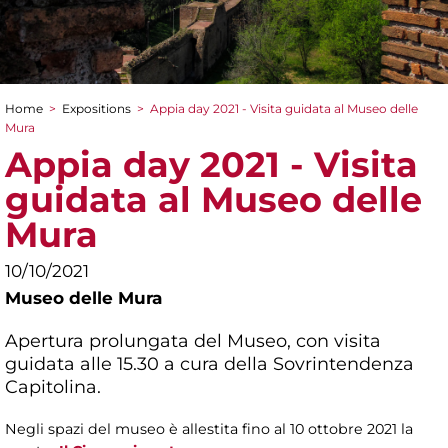
Home
>
Expositions
>
Appia day 2021 - Visita guidata al Museo delle
You are here
Mura
Appia day 2021 - Visita
guidata al Museo delle
Mura
10/10/2021
Museo delle Mura
Apertura prolungata del Museo, con visita
guidata alle 15.30 a cura della Sovrintendenza
Capitolina.
Negli spazi del museo è allestita fino al 10 ottobre 2021 la