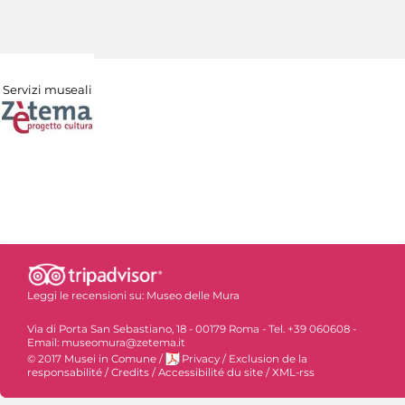
Servizi museali
Leggi le recensioni su:
Museo delle Mura
Via di Porta San Sebastiano, 18 - 00179 Roma - Tel. +39 060608 -
Email: museomura@zetema.it
© 2017 Musei in Comune
/
Privacy
/
Exclusion de la
responsabilité
/
Credits
/
Accessibilité du site
/
XML-rss