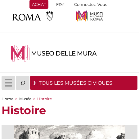
ACHAT
Connectez-Vous
MUSEO DELLE MURA
TOUS LES MUSÉES CIVIQUES
Home
>
Musée
>
Histoire
You are here
Histoire