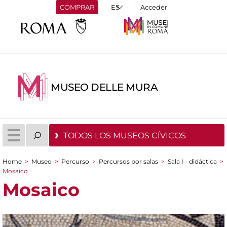
COMPRAR
Acceder
MUSEO DELLE MURA
TODOS LOS MUSEOS CÍVICOS
Home
>
Museo
>
Percurso
>
Percursos por salas
>
Sala I - didáctica
>
You are here
Mosaico
Mosaico