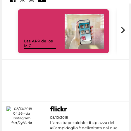
Las APP de los
I Mi
MiC
net
08/10/2018
L'area trapezoidale di #piazza del
#Campidoglio è delimitata dai due