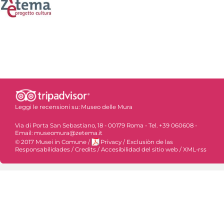
Leggi le recensioni su:
Museo delle Mura
Via di Porta San Sebastiano, 18 - 00179 Roma - Tel. +39 060608 -
Email: museomura@zetema.it
© 2017 Musei in Comune
/
Privacy
/
Exclusiòn de las
Responsabilidades
/
Credits
/
Accesibilidad del sitio web
/
XML-rss