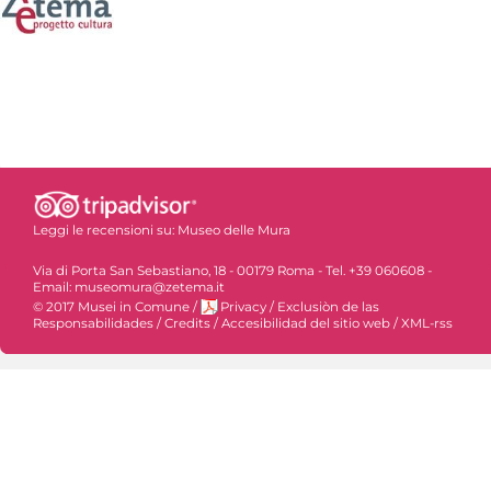
Leggi le recensioni su:
Museo delle Mura
Via di Porta San Sebastiano, 18 - 00179 Roma - Tel. +39 060608 -
Email: museomura@zetema.it
© 2017 Musei in Comune
/
Privacy
/
Exclusiòn de las
Responsabilidades
/
Credits
/
Accesibilidad del sitio web
/
XML-rss