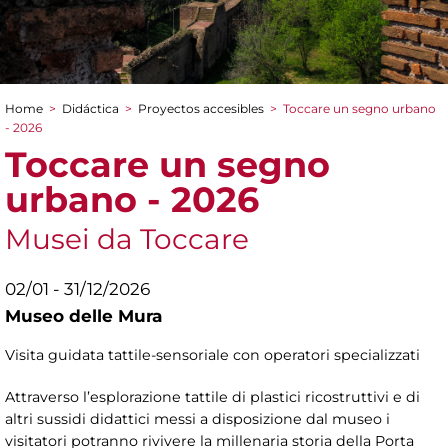
Home
>
Didáctica
>
Proyectos accesibles
>
Toccare un segno urbano
You are here
- 2026
Toccare un segno
urbano - 2026
Musei da Toccare
02/01 - 31/12/2026
Museo delle Mura
Visita guidata tattile-sensoriale con operatori specializzati
Attraverso l’esplorazione tattile di plastici ricostruttivi e di
altri sussidi didattici messi a disposizione dal museo i
visitatori potranno rivivere la millenaria storia della Porta