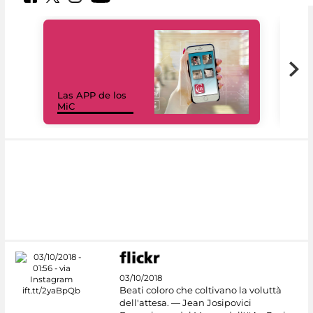
Las APP de los
I Mi
MiC
net
03/10/2018
Beati coloro che coltivano la voluttà
dell'attesa. — Jean Josipovici