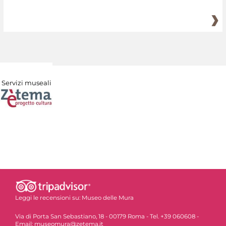
Servizi museali
Leggi le recensioni su:
Museo delle Mura
Via di Porta San Sebastiano, 18 - 00179 Roma - Tel. +39 060608 -
Email: museomura@zetema.it