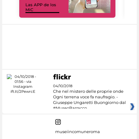
Las APP de los
I Mi
MiC
net
04/10/2018
Che nel mistero delle proprie onde
Ogni terrena voce fa naufragio. -
Giuseppe Ungaretti Buongiorno dal
#MuseoBarracco
museiincomuneroma