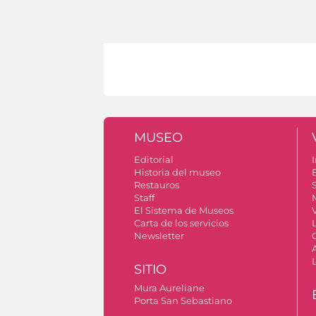
MUSEO
Editorial
I
Historia del museo
Restauros
S
Staff
El Sistema de Museos
V
Carta de los servicios
Newsletter
SITIO
Mura Aureliane
Porta San Sebastiano