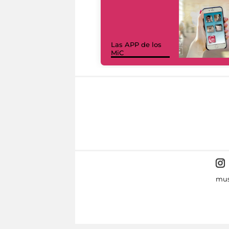
Las APP de los
MiC
mus