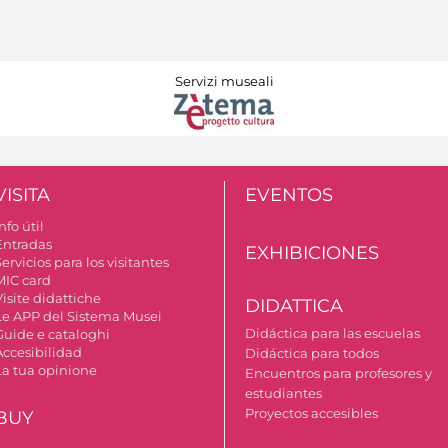
Servizi museali
VISITA
EVENTOS
nfo útil
Entradas
EXHIBICIONES
ervicios para los visitantes
MIC card
isite didattiche
DIDATTICA
Le APP del Sistema Musei
Didáctica para las escuelas
Guide e cataloghi
Accesibilidad
Didáctica para todos
La tua opinione
Encuentros para profesores y
estudiantes
Proyectos accesibles
BUY