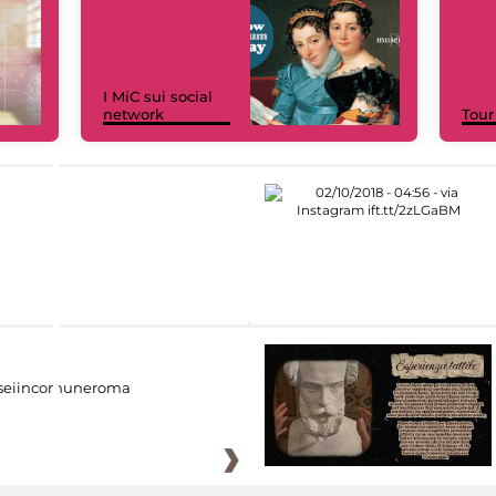
I MiC sui social
network
Tour
eiincomuneroma