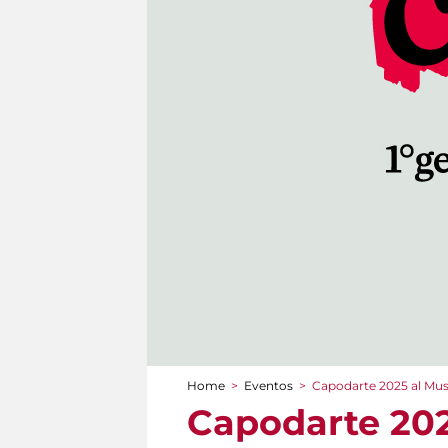
Home
>
Eventos
>
Capodarte 2025 al Mus
You are here
Capodarte 202