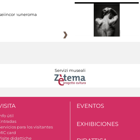
eiincomuneroma
Servizi museali
VISITA
EVENTOS
nfo útil
Entradas
EXHIBICIONES
ervicios para los visitantes
MIC card
isite didattiche