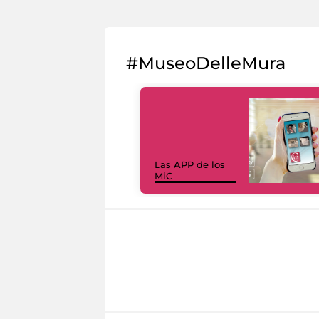
#MuseoDelleMura
Las APP de los
MiC