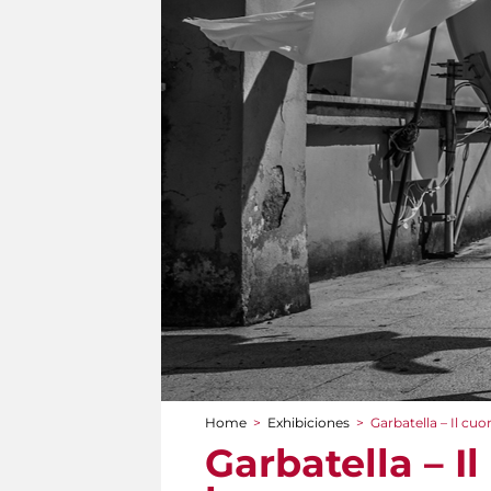
Home
>
Exhibiciones
>
Garbatella – Il cuor
You are here
Garbatella – Il