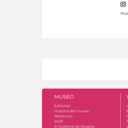
mus
MUSEO
Editorial
I
Historia del museo
Restauros
S
Staff
El Sistema de Museos
V