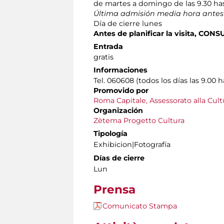
de martes a domingo de las 9.30 has
Última admisión media hora antes 
Día de cierre lunes
Antes de planificar la visita, CO
Entrada
gratis
Informaciones
Tel. 060608 (todos los días las 9.00 h
Promovido por
Roma Capitale,
Assessorato alla Cult
Organización
Zètema Progetto Cultura
Tipología
Exhibicion|Fotografía
Días de cierre
Lun
Prensa
Comunicato Stampa