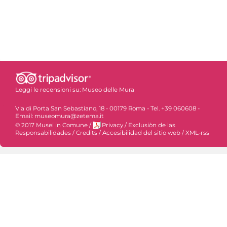
Leggi le recensioni su:
Museo delle Mura
Via di Porta San Sebastiano, 18 - 00179 Roma - Tel. +39 060608 -
Email: museomura@zetema.it
© 2017 Musei in Comune
/
Privacy
/
Exclusiòn de las
Responsabilidades
/
Credits
/
Accesibilidad del sitio web
/
XML-rss