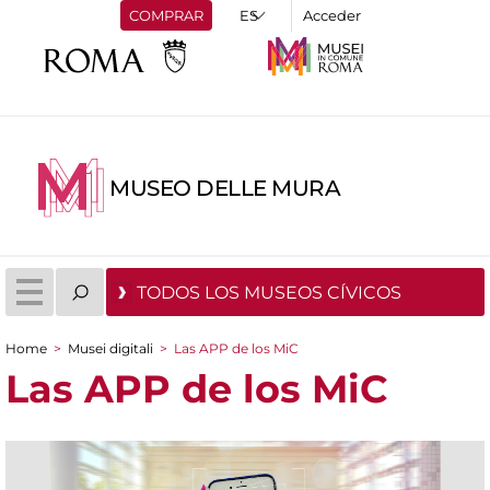
COMPRAR
Acceder
MUSEO DELLE MURA
TODOS LOS MUSEOS CÍVICOS
Home
>
Musei digitali
>
Las APP de los MiC
You are here
Las APP de los MiC