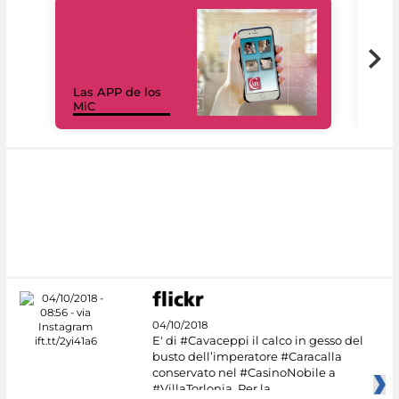
Las APP de los
I Mi
MiC
net
04/10/2018
E' di #Cavaceppi il calco in gesso del
busto dell’imperatore #Caracalla
conservato nel #CasinoNobile a
#VillaTorlonia. Per la