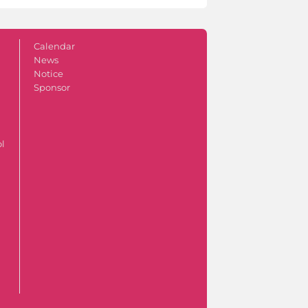
Calendar
News
Notice
Sponsor
ol