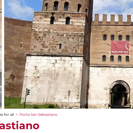
s for all
>
Porta San Sebastiano
astiano