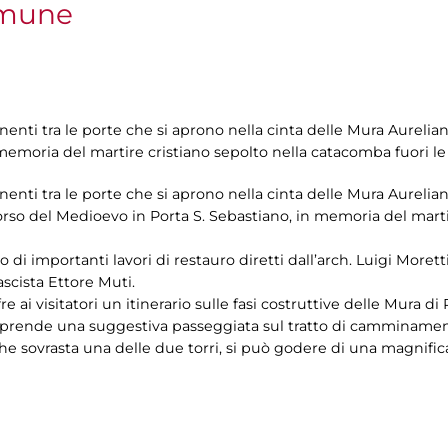
omune
enti tra le porte che si aprono nella cinta delle Mura Aurelia
memoria del martire cristiano sepolto nella catacomba fuori le
enti tra le porte che si aprono nella cinta delle Mura Aurelia
rso del Medioevo in Porta S. Sebastiano, in memoria del martir
to di importanti lavori di restauro diretti dall’arch. Luigi Morett
ascista Ettore Muti.
re ai visitatori un itinerario sulle fasi costruttive delle Mura di
 comprende una suggestiva passeggiata sul tratto di camminament
he sovrasta una delle due torri, si può godere di una magnifica