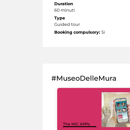
Duration
60 minuti
Type
Guided tour
Booking compulsory:
Sì
#MuseoDelleMura
The MiC APPs