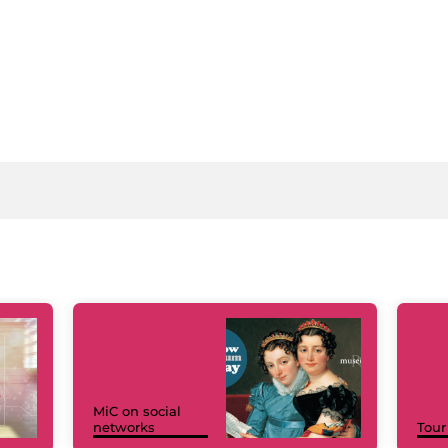
MiC on social
networks
Tour