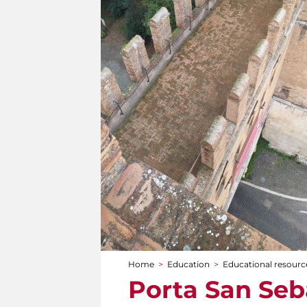
Home
>
Education
>
Educational resource
You are here
Porta San Seb