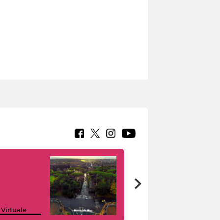
Google Arts &
 Virtuale
Culture