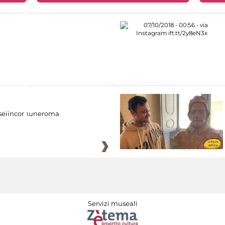
eiincomuneroma
Servizi museali