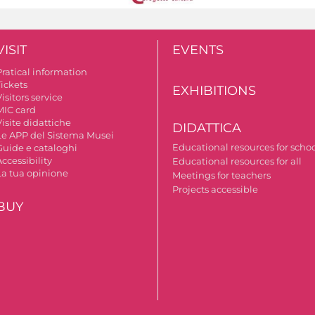
VISIT
EVENTS
Pratical information
Tickets
EXHIBITIONS
isitors service
MIC card
isite didattiche
DIDATTICA
Le APP del Sistema Musei
Educational resources for scho
Guide e cataloghi
ccessibility
Educational resources for all
La tua opinione
Meetings for teachers
Projects accessible
BUY