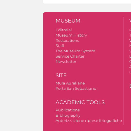
MUSEUM
Editorial
Museum History
Restorations
V
Staff
The Museum System
V
Service Charter
Newsletter
A
SITE
Mura Aureliane
Porta San Sebastiano
ACADEMIC TOOLS
Publications
Bibliography
Autorizzazione riprese fotografiche