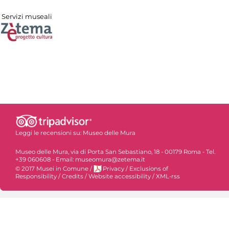
Servizi museali
Leggi le recensioni su:
Museo delle Mura
Museo delle Mura, via di Porta San Sebastiano, 18 - 00179 Roma - Tel.
+39 060608 - Email: museomura@zetema.it
© 2017 Musei in Comune
/
Privacy
/
Exclusions of
Responsibility
/
Credits
/
Website accessibility
/
XML-rss