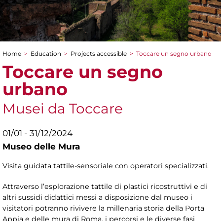
Home
>
Education
>
Projects accessible
>
Toccare un segno urbano
You are here
Toccare un segno
urbano
Musei da Toccare
01/01 - 31/12/2024
Museo delle Mura
Visita guidata tattile-sensoriale con operatori specializzati.
Attraverso l’esplorazione tattile di plastici ricostruttivi e di
altri sussidi didattici messi a disposizione dal museo i
visitatori potranno rivivere la millenaria storia della Porta
Appia e delle mura di Roma, i percorsi e le diverse fasi