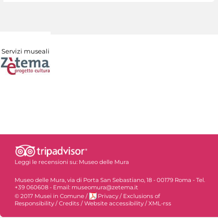
Servizi museali
Leggi le recensioni su:
Museo delle Mura
Museo delle Mura, via di Porta San Sebastiano, 18 - 00179 Roma - Tel.
+39 060608 - Email: museomura@zetema.it
© 2017 Musei in Comune
/
Privacy
/
Exclusions of
Responsibility
/
Credits
/
Website accessibility
/
XML-rss