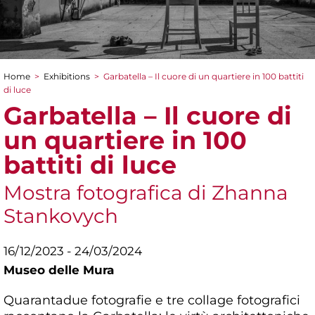
Home
>
Exhibitions
>
Garbatella – Il cuore di un quartiere in 100 battiti
You are here
di luce
Garbatella – Il cuore di
un quartiere in 100
battiti di luce
Mostra fotografica di Zhanna
Stankovych
16/12/2023 - 24/03/2024
Museo delle Mura
Quarantadue fotografie e tre collage fotografici