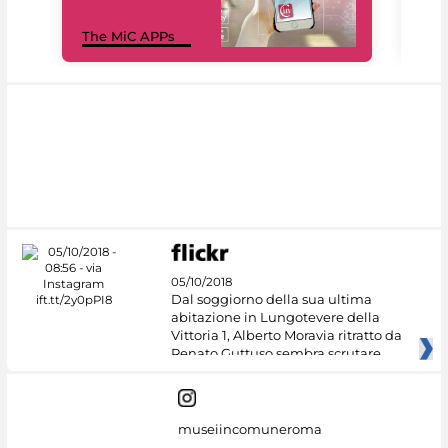
MiC
The MiC APPs
net
05/10/2018
Dal soggiorno della sua ultima
abitazione in Lungotevere della
Vittoria 1, Alberto Moravia ritratto da
Renato Guttuso sembra scrutare
museiincomuneroma