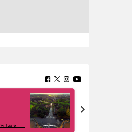
Google Arts &
 Virtuale
Culture