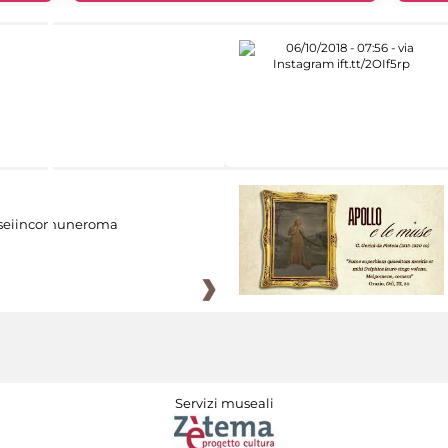
eiincomuneroma
Servizi museali