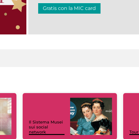
Gratis con la MIC card
Il Sistema Musei
sui social
network
Tour