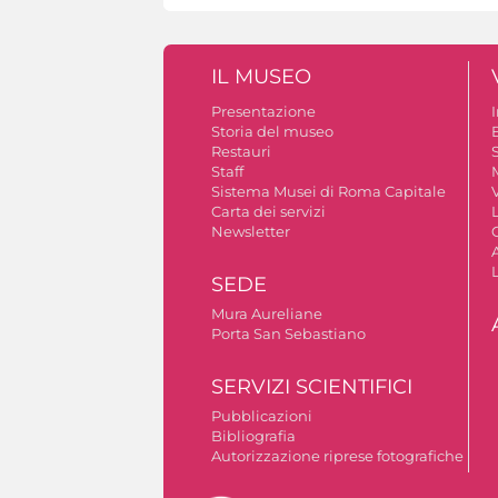
IL MUSEO
Presentazione
Storia del museo
B
Restauri
S
Staff
Sistema Musei di Roma Capitale
V
Carta dei servizi
Newsletter
A
SEDE
Mura Aureliane
Porta San Sebastiano
SERVIZI SCIENTIFICI
Pubblicazioni
Bibliografia
Autorizzazione riprese fotografiche