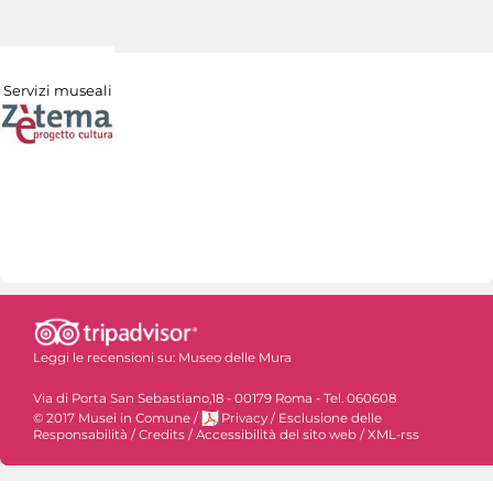
Servizi museali
Leggi le recensioni su:
Museo delle Mura
Via di Porta San Sebastiano,18 - 00179 Roma - Tel. 060608
© 2017 Musei in Comune
/
Privacy
/
Esclusione delle
Responsabilità
/
Credits
/
Accessibilità del sito web
/
XML-rss