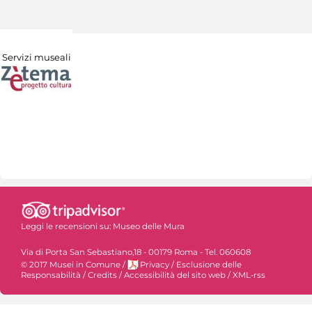
Servizi museali
Leggi le recensioni su:
Museo delle Mura
Via di Porta San Sebastiano,18 - 00179 Roma - Tel. 060608
© 2017 Musei in Comune
/
Privacy
/
Esclusione delle
Responsabilità
/
Credits
/
Accessibilità del sito web
/
XML-rss