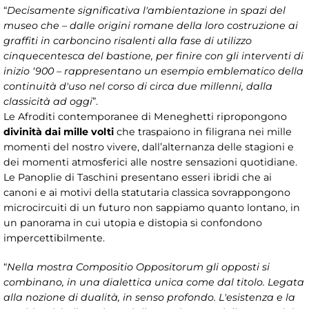
“
Decisamente significativa l'ambientazione in spazi del
museo che – dalle origini romane della loro costruzione ai
graffiti in carboncino risalenti alla fase di utilizzo
cinquecentesca del bastione, per finire con gli interventi di
inizio ‘900 – rappresentano un esempio emblematico della
continuità d'uso nel corso di circa due millenni, dalla
classicità ad oggi
”.
Le Afroditi contemporanee di Meneghetti ripropongono
divinità dai mille volti
che traspaiono in filigrana nei mille
momenti del nostro vivere, dall’alternanza delle stagioni e
dei momenti atmosferici alle nostre sensazioni quotidiane.
Le Panoplie di Taschini presentano esseri ibridi che ai
canoni e ai motivi della statutaria classica sovrappongono
microcircuiti di un futuro non sappiamo quanto lontano, in
un panorama in cui utopia e distopia si confondono
impercettibilmente.
“
Nella mostra Compositio Oppositorum gli opposti si
combinano, in una dialettica unica come dal titolo. Legata
alla nozione di dualità, in senso profondo. L'esistenza e la