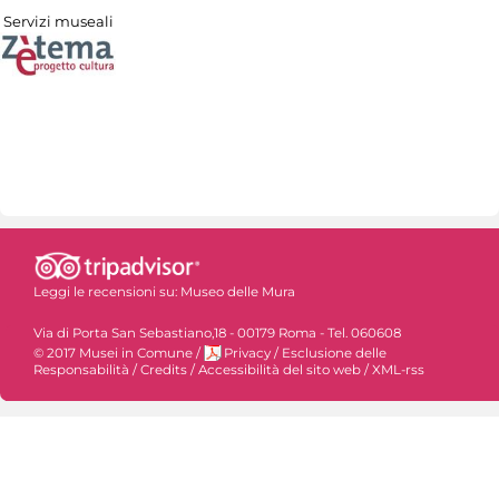
Servizi museali
Leggi le recensioni su:
Museo delle Mura
Via di Porta San Sebastiano,18 - 00179 Roma - Tel. 060608
© 2017 Musei in Comune
/
Privacy
/
Esclusione delle
Responsabilità
/
Credits
/
Accessibilità del sito web
/
XML-rss