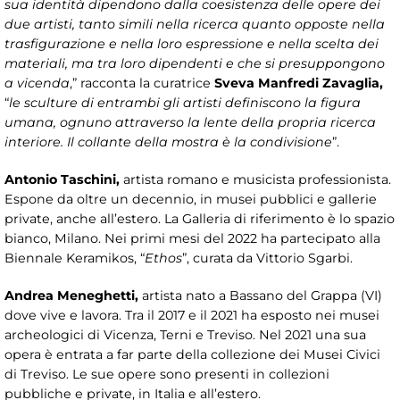
sua identità dipendono dalla coesistenza delle opere dei
due artisti, tanto simili nella ricerca quanto opposte nella
trasfigurazione e nella loro espressione e nella scelta dei
materiali, ma tra loro dipendenti e che si presuppongono
a vicenda
,” racconta la curatrice
Sveva Manfredi Zavaglia,
“
le sculture di entrambi gli artisti definiscono la figura
umana, ognuno attraverso la lente della propria ricerca
interiore. Il collante della mostra è la condivisione
”.
Antonio Taschini,
artista romano e musicista professionista.
Espone da oltre un decennio, in musei pubblici e gallerie
private, anche all’estero. La Galleria di riferimento è lo spazio
bianco, Milano. Nei primi mesi del 2022 ha partecipato alla
Biennale Keramikos, “
Ethos
”, curata da Vittorio Sgarbi.
Andrea Meneghetti,
artista nato a Bassano del Grappa (VI)
dove vive e lavora. Tra il 2017 e il 2021 ha esposto nei musei
archeologici di Vicenza, Terni e Treviso. Nel 2021 una sua
opera è entrata a far parte della collezione dei Musei Civici
di Treviso. Le sue opere sono presenti in collezioni
pubbliche e private, in Italia e all’estero.