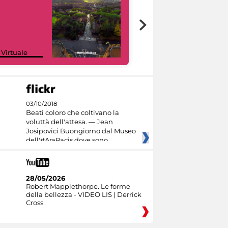
Google Arts &
 Virtuale
Culture
03/10/2018
Beati coloro che coltivano la
voluttà dell'attesa. — Jean
Josipovici Buongiorno dal Museo
dell'#AraPacis dove sono
28/05/2026
Robert Mapplethorpe. Le forme
della bellezza - VIDEO LIS | Derrick
Cross