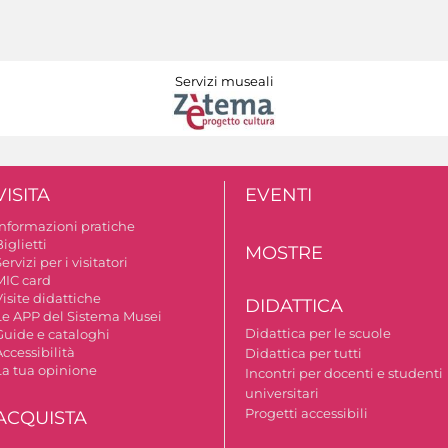
Servizi museali
VISITA
EVENTI
Informazioni pratiche
iglietti
MOSTRE
ervizi per i visitatori
MIC card
isite didattiche
DIDATTICA
Le APP del Sistema Musei
Didattica per le scuole
Guide e cataloghi
ccessibilità
Didattica per tutti
La tua opinione
Incontri per docenti e studenti
universitari
Progetti accessibili
ACQUISTA