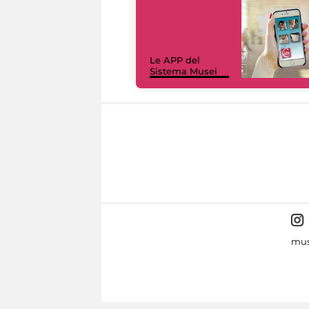
Le APP del
Sistema Musei
mus