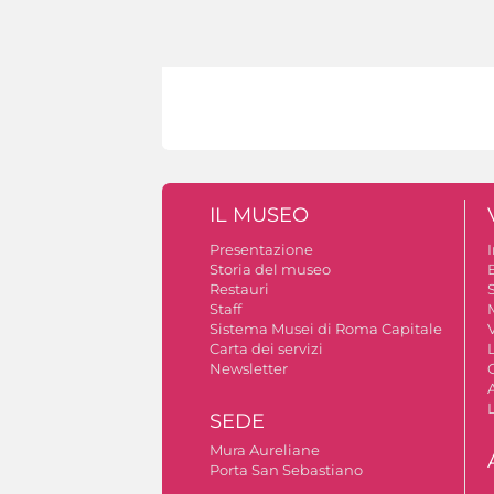
IL MUSEO
Presentazione
Storia del museo
B
Restauri
S
Staff
Sistema Musei di Roma Capitale
V
Carta dei servizi
Newsletter
A
SEDE
Mura Aureliane
Porta San Sebastiano