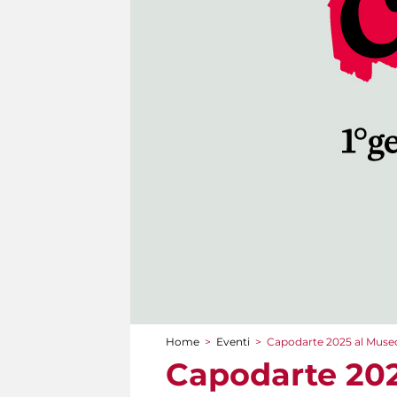
Home
>
Eventi
>
Capodarte 2025 al Museo
Tu sei qui
Capodarte 202