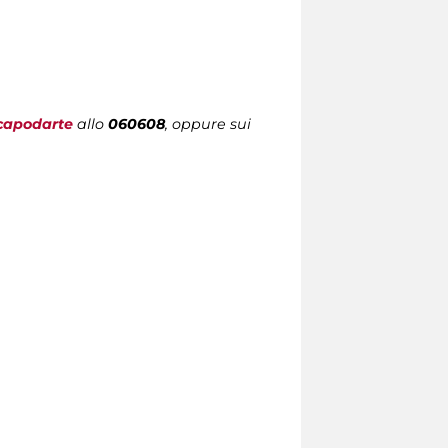
capodarte
allo
060608
, oppure sui