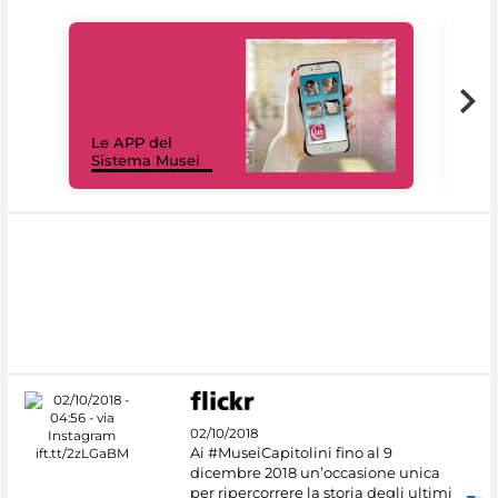
Il 
Le APP del
Mus
Sistema Musei
net
02/10/2018
Ai #MuseiCapitolini fino al 9
dicembre 2018 un’occasione unica
per ripercorrere la storia degli ultimi