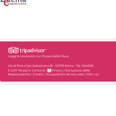
Leggi le recensioni su:
Museo delle Mura
Via di Porta San Sebastiano,18 - 00179 Roma - Tel. 060608
© 2017 Musei in Comune
/
Privacy
/
Esclusione delle
Responsabilità
/
Credits
/
Accessibilità del sito web
/
XML-rss