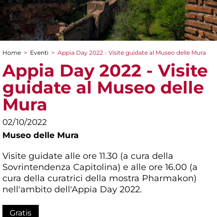
Home
>
Eventi
>
Appia Day 2022 - Visite guidate al Museo delle Mura
Tu sei qui
Appia Day 2022 - Visite
guidate al Museo delle
Mura
02/10/2022
Museo delle Mura
Visite guidate alle ore 11.30 (a cura della
Sovrintendenza Capitolina) e alle ore 16.00 (a
cura della curatrici della mostra Pharmakon)
nell'ambito dell'Appia Day 2022.
Gratis