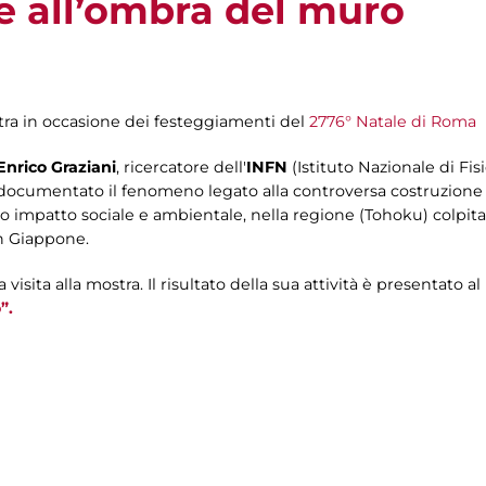
te all’ombra del muro
stra in occasione dei festeggiamenti del
2776° Natale di Roma
Enrico Graziani
, ricercatore dell'
INFN
(Istituto Nazionale di Fis
ha documentato il fenomeno legato alla controversa costruzione
o impatto sociale e ambientale, nella regione (Tohoku) colpita l
in Giappone.
la visita alla mostra. Il risultato della sua attività è presentat
”.