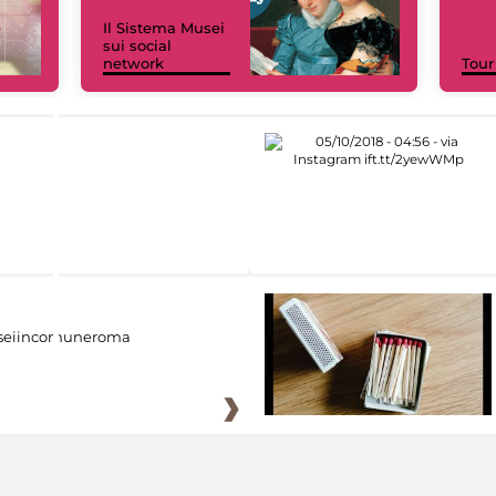
Il Sistema Musei
sui social
network
Tour
eiincomuneroma