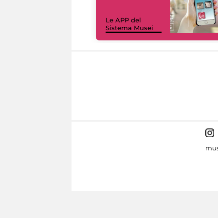
Le APP del
Sistema Musei
mus