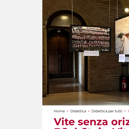
Home
>
Didattica
>
Didattica per tutti
>
Tu sei qui
Vite senza ori