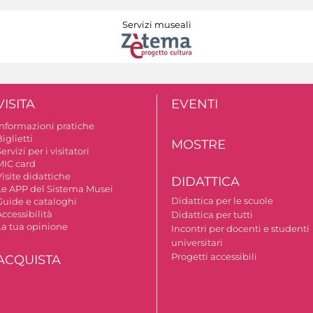
Servizi museali
VISITA
EVENTI
Informazioni pratiche
iglietti
MOSTRE
ervizi per i visitatori
MIC card
isite didattiche
DIDATTICA
Le APP del Sistema Musei
Didattica per le scuole
Guide e cataloghi
ccessibilità
Didattica per tutti
La tua opinione
Incontri per docenti e studenti
universitari
Progetti accessibili
ACQUISTA