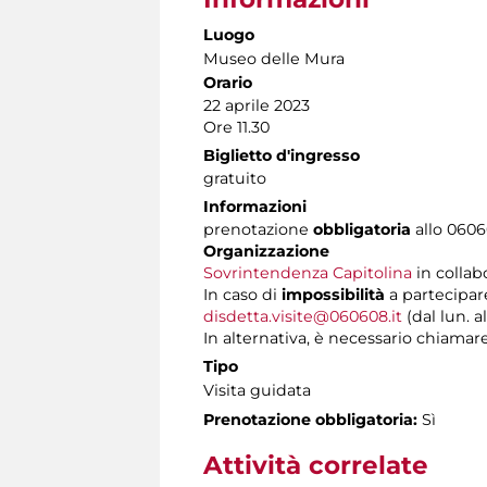
Luogo
Museo delle Mura
Orario
22 aprile 2023
Ore 11.30
Biglietto d'ingresso
gratuito
Informazioni
prenotazione
obbligatoria
allo 06060
Organizzazione
Sovrintendenza Capitolina
in collab
In caso di
impossibilità
a partecipar
disdetta.visite@060608.it
(dal lun. al
In alternativa, è necessario chiamare 
Tipo
Visita guidata
Prenotazione obbligatoria:
Sì
Attività correlate