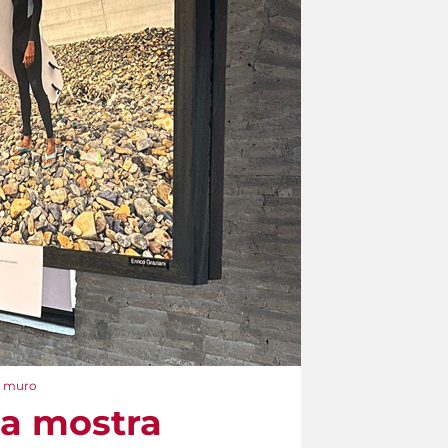
el muro
lla mostra