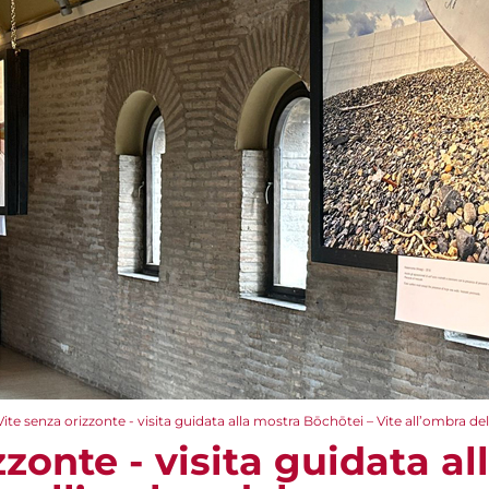
Vite senza orizzonte - visita guidata alla mostra Bōchōtei – Vite all’ombra d
zzonte - visita guidata a