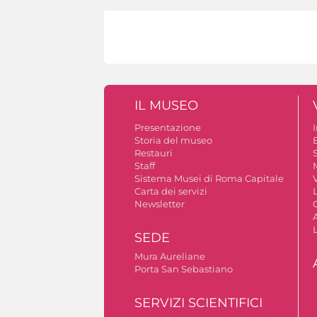
IL MUSEO
Presentazione
Storia del museo
B
Restauri
S
Staff
Sistema Musei di Roma Capitale
V
Carta dei servizi
Newsletter
A
SEDE
Mura Aureliane
Porta San Sebastiano
SERVIZI SCIENTIFICI