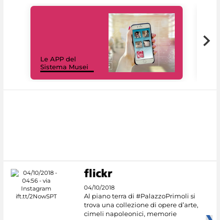
Il 
Le APP del
Mus
Sistema Musei
net
04/10/2018
Al piano terra di #PalazzoPrimoli si
trova una collezione di opere d’arte,
cimeli napoleonici, memorie