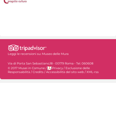
Leggi le recensioni su:
Museo delle Mura
Via di Porta San Sebastiano,18 - 00179 Roma - Tel. 060608
© 2017 Musei in Comune
/
Privacy
/
Esclusione delle
Responsabilità
/
Credits
/
Accessibilità del sito web
/
XML-rss