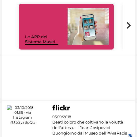
Il 
Le APP del
Mus
Sistema Musei
net
03/10/2018
Beati coloro che coltivano la voluttà
dell'attesa. — Jean Josipovici
Buongiorno dal Museo dell'#AraPacis