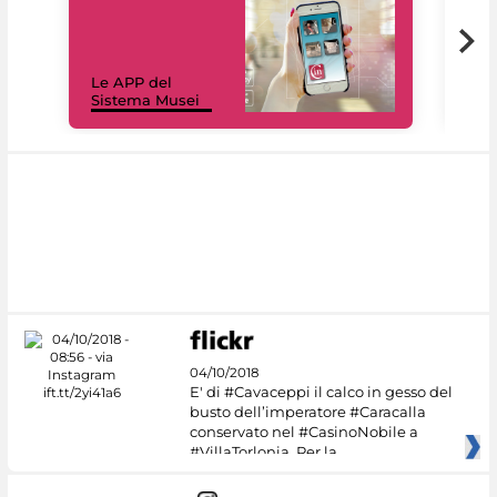
Il 
Le APP del
Mus
Sistema Musei
net
04/10/2018
E' di #Cavaceppi il calco in gesso del
busto dell’imperatore #Caracalla
conservato nel #CasinoNobile a
#VillaTorlonia. Per la