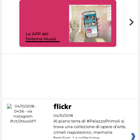
Il 
Le APP del
Mus
Sistema Musei
net
04/10/2018
Al piano terra di #PalazzoPrimoli si
trova una collezione di opere d’arte,
cimeli napoleonici, memorie
familiari. La collezione