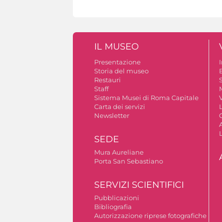
IL MUSEO
Presentazione
Storia del museo
B
Restauri
S
Staff
Sistema Musei di Roma Capitale
V
Carta dei servizi
Newsletter
A
SEDE
Mura Aureliane
Porta San Sebastiano
SERVIZI SCIENTIFICI
Pubblicazioni
Bibliografia
Autorizzazione riprese fotografiche