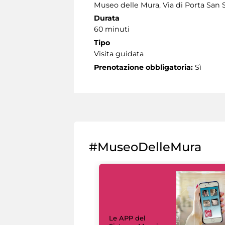
Museo delle Mura, Via di Porta San 
Durata
60 minuti
Tipo
Visita guidata
Prenotazione obbligatoria:
Sì
#MuseoDelleMura
Le APP del