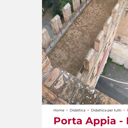
Home
>
Didattica
>
Didattica per tutti
>
Tu sei qui
Porta Appia -