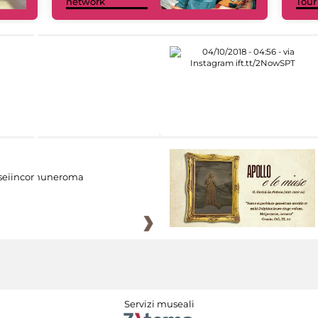
network
Tour
eiincomuneroma
Servizi museali