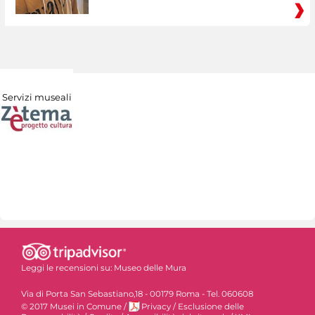
Servizi museali
Leggi le recensioni su:
Museo delle Mura
Via di Porta San Sebastiano,18 - 00179 Roma - Tel. 060608
© 2017 Musei in Comune
/
Privacy
/
Esclusione delle